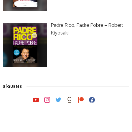
Padre Rico, Padre Pobre – Robert
Kiyosaki
SÍGUEME
youtube
instagram
twitter
goodreads
patreon
facebook