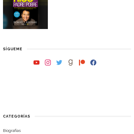
SÍGUEME
youtube
instagram
twitter
goodreads
patreon
facebook
CATEGORÍAS
Biografías