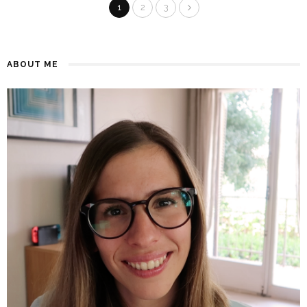
1
2
3
ABOUT ME