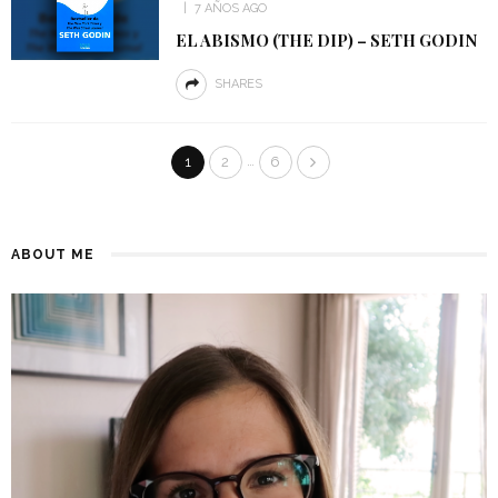
7 AÑOS AGO
EL ABISMO (THE DIP) – SETH GODIN
SHARES
…
1
2
6
ABOUT ME