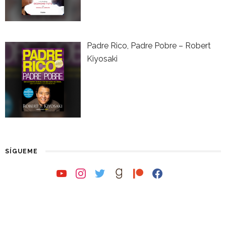
Padre Rico, Padre Pobre – Robert
Kiyosaki
SÍGUEME
youtube
instagram
twitter
goodreads
patreon
facebook