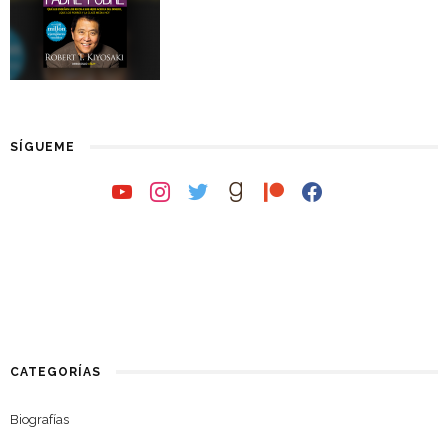
SÍGUEME
youtube
instagram
twitter
goodreads
patreon
facebook
CATEGORÍAS
Biografías