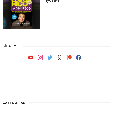
Kiyosaki
SÍGUEME
youtube
instagram
twitter
goodreads
patreon
facebook
CATEGORÍAS