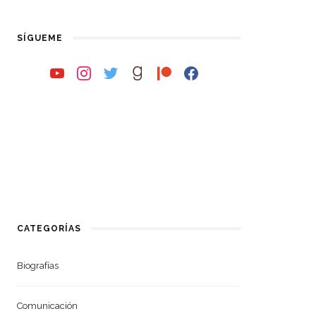
SÍGUEME
youtube
instagram
twitter
goodreads
patreon
facebook
CATEGORÍAS
Biografías
Comunicación