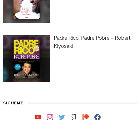
Padre Rico, Padre Pobre – Robert
Kiyosaki
SÍGUEME
youtube
instagram
twitter
goodreads
patreon
facebook