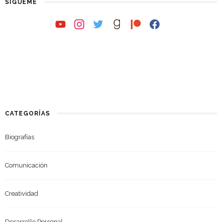
SÍGUEME
youtube
instagram
twitter
goodreads
patreon
facebook
CATEGORÍAS
Biografías
Comunicación
Creatividad
Desarrollo Personal