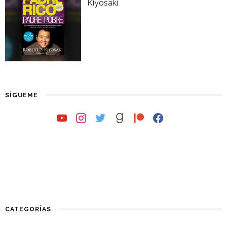
Kiyosaki
SÍGUEME
youtube
instagram
twitter
goodreads
patreon
facebook
CATEGORÍAS