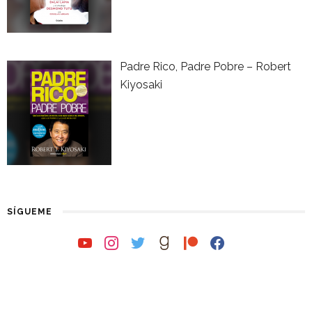
Padre Rico, Padre Pobre – Robert
Kiyosaki
SÍGUEME
youtube
instagram
twitter
goodreads
patreon
facebook