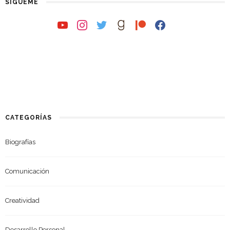
SÍGUEME
youtube
instagram
twitter
goodreads
patreon
facebook
CATEGORÍAS
Biografías
Comunicación
Creatividad
Desarrollo Personal