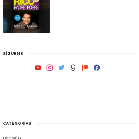
SÍGUEME
youtube
instagram
twitter
goodreads
patreon
facebook
CATEGORÍAS
Biografías