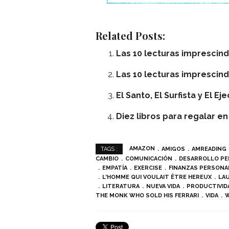
Related Posts:
Las 10 lecturas imprescind
Las 10 lecturas imprescin
El Santo, El Surfista y El E
Diez libros para regalar en 
AMAZON
AMIGOS
AMREADING
TAGS :
CAMBIO
COMUNICACIÓN
DESARROLLO P
EMPATÍA
EXERCISE
FINANZAS PERSONA
L'HOMME QUI VOULAIT ÊTRE HEREUX
LA
LITERATURA
NUEVA VIDA
PRODUCTIVID
THE MONK WHO SOLD HIS FERRARI
VIDA