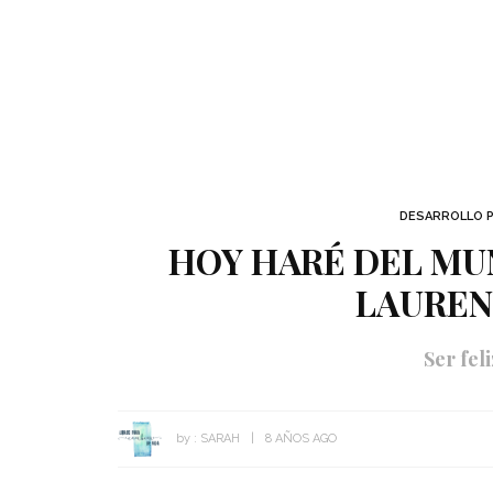
DESARROLLO 
HOY HARÉ DEL MU
LAUREN
Ser feli
by :
SARAH
8 AÑOS AGO