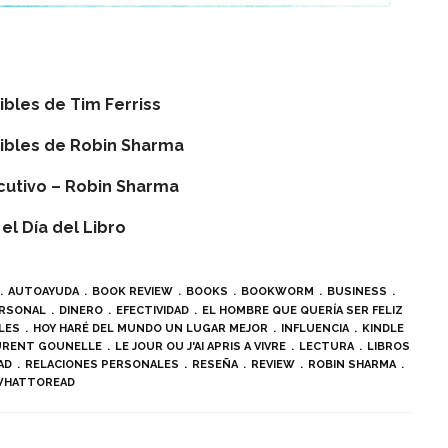
ibles de Tim Ferriss
dibles de Robin Sharma
jecutivo – Robin Sharma
el Día del Libro
AUTOAYUDA
BOOK REVIEW
BOOKS
BOOKWORM
BUSINESS
ERSONAL
DINERO
EFECTIVIDAD
EL HOMBRE QUE QUERÍA SER FELIZ
LES
HOY HARÉ DEL MUNDO UN LUGAR MEJOR
INFLUENCIA
KINDLE
URENT GOUNELLE
LE JOUR OU J'AI APRIS A VIVRE
LECTURA
LIBROS
AD
RELACIONES PERSONALES
RESEÑA
REVIEW
ROBIN SHARMA
WHATTOREAD