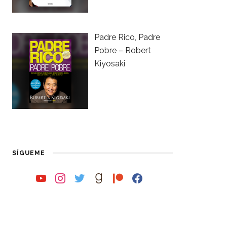
Padre Rico, Padre
Pobre – Robert
Kiyosaki
SÍGUEME
youtube
instagram
twitter
goodreads
patreon
facebook