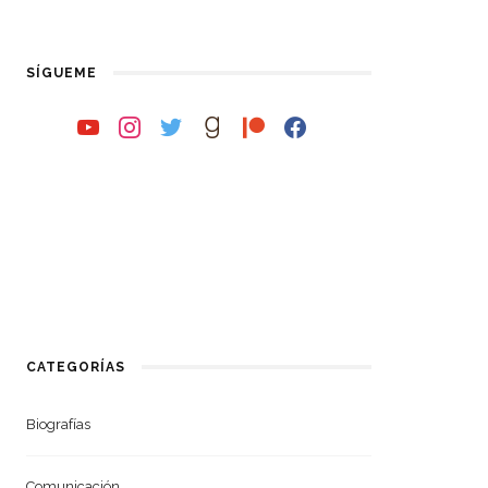
SÍGUEME
youtube
instagram
twitter
goodreads
patreon
facebook
CATEGORÍAS
Biografías
Comunicación