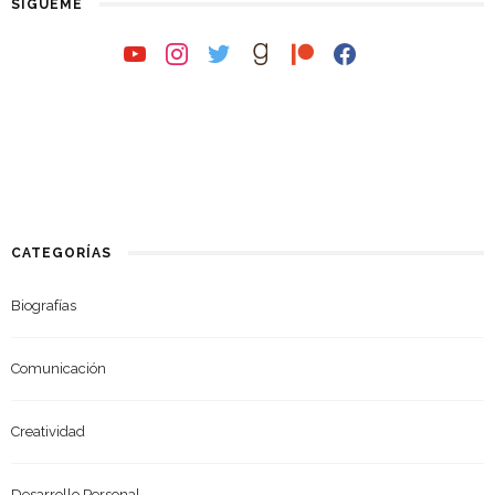
SÍGUEME
youtube
instagram
twitter
goodreads
patreon
facebook
CATEGORÍAS
Biografías
Comunicación
Creatividad
Desarrollo Personal