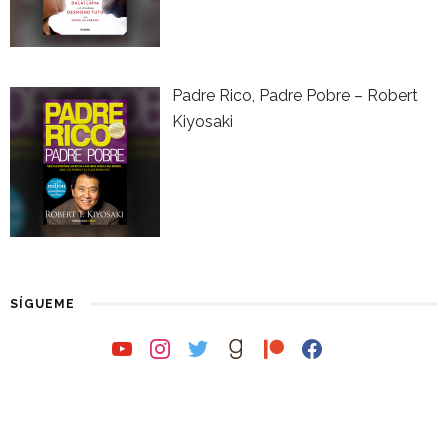
Padre Rico, Padre Pobre – Robert
Kiyosaki
SÍGUEME
youtube
instagram
twitter
goodreads
patreon
facebook