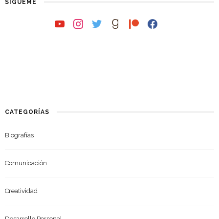
SÍGUEME
youtube
instagram
twitter
goodreads
patreon
facebook
CATEGORÍAS
Biografías
Comunicación
Creatividad
Desarrollo Personal