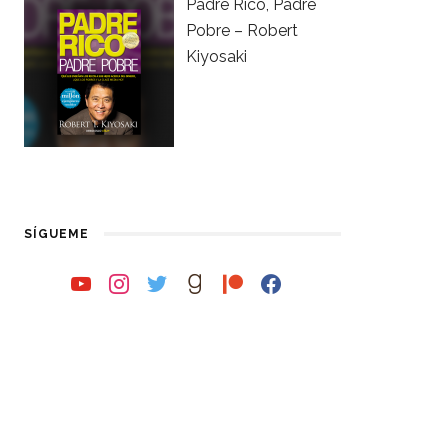
Padre Rico, Padre
Pobre – Robert
Kiyosaki
SÍGUEME
youtube
instagram
twitter
goodreads
patreon
facebook