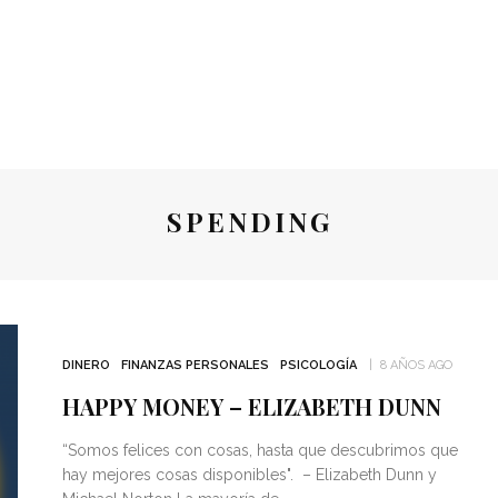
SPENDING
DINERO
FINANZAS PERSONALES
PSICOLOGÍA
8 AÑOS AGO
HAPPY MONEY – ELIZABETH DUNN
“Somos felices con cosas, hasta que descubrimos que
hay mejores cosas disponibles". – Elizabeth Dunn y