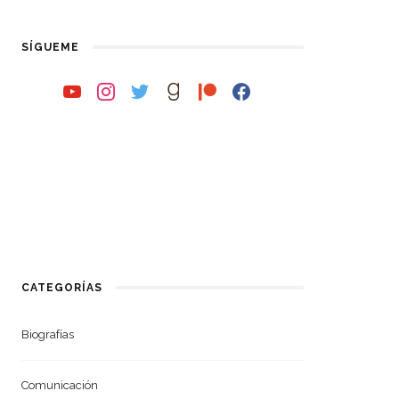
SÍGUEME
youtube
instagram
twitter
goodreads
patreon
facebook
CATEGORÍAS
Biografías
Comunicación