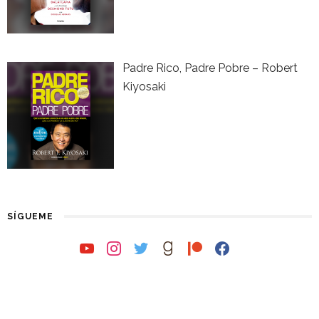
Padre Rico, Padre Pobre – Robert
Kiyosaki
SÍGUEME
youtube
instagram
twitter
goodreads
patreon
facebook