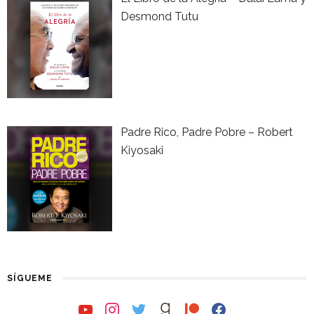
Desmond Tutu
Padre Rico, Padre Pobre – Robert
Kiyosaki
SÍGUEME
youtube
instagram
twitter
goodreads
patreon
facebook