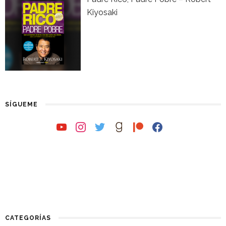
Kiyosaki
SÍGUEME
youtube
instagram
twitter
goodreads
patreon
facebook
CATEGORÍAS