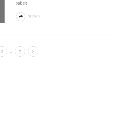
sabéis
SHARES
…
2
7