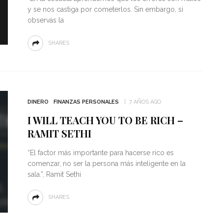
y se nos castiga por cometerlos. Sin embargo, si
observas la
SHARES
DINERO
FINANZAS PERSONALES
7 AÑOS AGO
I WILL TEACH YOU TO BE RICH –
RAMIT SETHI
“El factor más importante para hacerse rico es
comenzar, no ser la persona más inteligente en la
sala.”, Ramit Sethi
SHARES