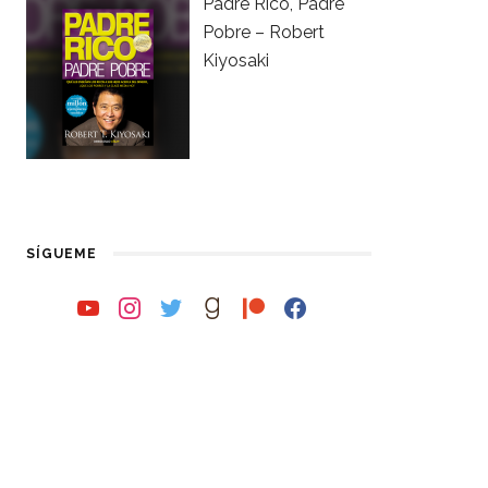
Padre Rico, Padre
Pobre – Robert
Kiyosaki
SÍGUEME
youtube
instagram
twitter
goodreads
patreon
facebook