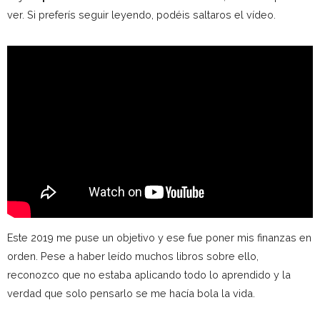
ver. Si preferís seguir leyendo, podéis saltaros el vídeo.
Este 2019 me puse un objetivo y ese fue poner mis finanzas en
orden. Pese a haber leído muchos libros sobre ello,
reconozco que no estaba aplicando todo lo aprendido y la
verdad que solo pensarlo se me hacía bola la vida.