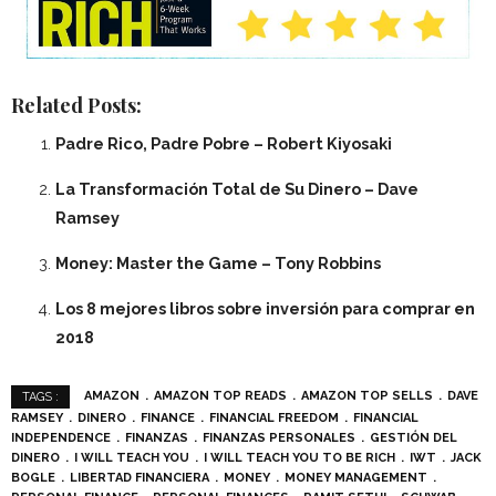
Related Posts:
Padre Rico, Padre Pobre – Robert Kiyosaki
La Transformación Total de Su Dinero – Dave
Ramsey
Money: Master the Game – Tony Robbins
Los 8 mejores libros sobre inversión para comprar en
2018
AMAZON
AMAZON TOP READS
AMAZON TOP SELLS
DAVE
TAGS :
RAMSEY
DINERO
FINANCE
FINANCIAL FREEDOM
FINANCIAL
INDEPENDENCE
FINANZAS
FINANZAS PERSONALES
GESTIÓN DEL
DINERO
I WILL TEACH YOU
I WILL TEACH YOU TO BE RICH
IWT
JACK
BOGLE
LIBERTAD FINANCIERA
MONEY
MONEY MANAGEMENT