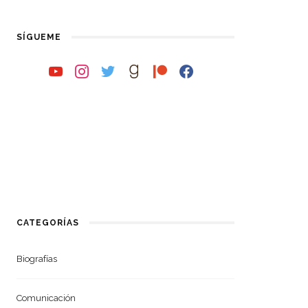
SÍGUEME
youtube
instagram
twitter
goodreads
patreon
facebook
CATEGORÍAS
Biografías
Comunicación