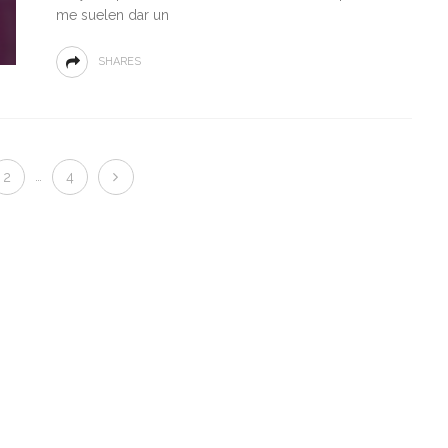
me suelen dar un
SHARES
…
2
4