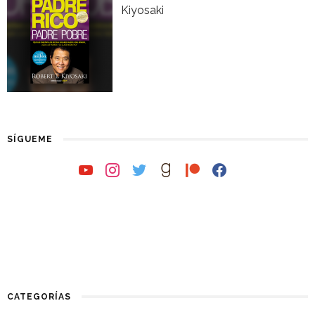
Kiyosaki
SÍGUEME
youtube
instagram
twitter
goodreads
patreon
facebook
CATEGORÍAS