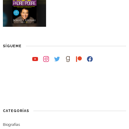
SÍGUEME
youtube
instagram
twitter
goodreads
patreon
facebook
CATEGORÍAS
Biografías