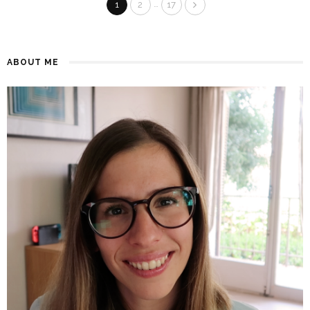
…
1
2
17
ABOUT ME