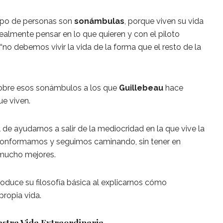
ipo de personas son
sonámbulas
, porque viven su vida
ealmente pensar en lo que quieren y con el piloto
“no debemos vivir la vida de la forma que el resto de la
 sobre esos sonámbulos a los que
Guillebeau
hace
ue viven.
l de ayudarnos a salir de la mediocridad en la que vive la
conformamos y seguimos caminando, sin tener en
 mucho mejores.
roduce su filosofía básica al explicarnos cómo
propia vida.
stra Vida Extraordinaria