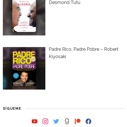
Desmond Tutu
Padre Rico, Padre Pobre – Robert
Kiyosaki
SÍGUEME
youtube
instagram
twitter
goodreads
patreon
facebook