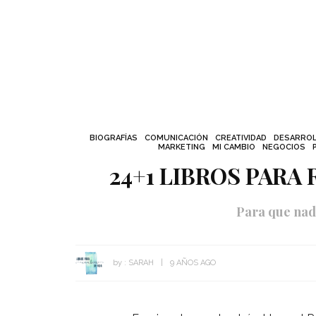
BIOGRAFÍAS
COMUNICACIÓN
CREATIVIDAD
DESARROL
MARKETING
MI CAMBIO
NEGOCIOS
24+1 LIBROS PARA
Para que nadi
by :
SARAH
9 AÑOS AGO